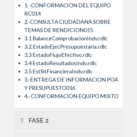
1.- CONFORMACION DEL EQUIPO
RC014
2.-CONSULTA CIUDADANA SOBRE
TEMAS DE RENDICION015
3.1 BalanceComprobacionIndv.rdlc
3.2.EstadoEjecPresupuestaria.rdlc
3.3 EstadoFlujoEfectivo.rdlc
3.4 EstadoResultadosIndv.rdlc
3.5 EstSitFinancieraIndv.rdlc
3.-ENTREGA DE INFORMACION POA
Y PRESUPUESTO016
4.- CONFORMACION EQUIPO MIXTO
FASE 2