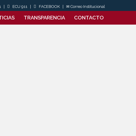
71 |
ECU 911
|
FACEBOOK
|
✉ Correo Institucional
ICIAS
TRANSPARENCIA
CONTACTO