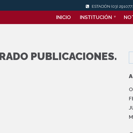
ESTACIÓN (03) 29107
INICIO
INSTITUCIÓN
NOT
RADO PUBLICACIONES.
A
O
F
J
M