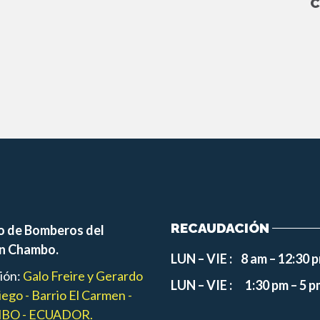
C
RECAUDACIÓN
o de Bomberos del
n Chambo.
LUN – VIE : 8 am – 12:30 
ión:
Galo Freire y Gerardo
LUN – VIE : 1:30 pm – 5 p
ego - Barrio El Carmen -
BO - ECUADOR.