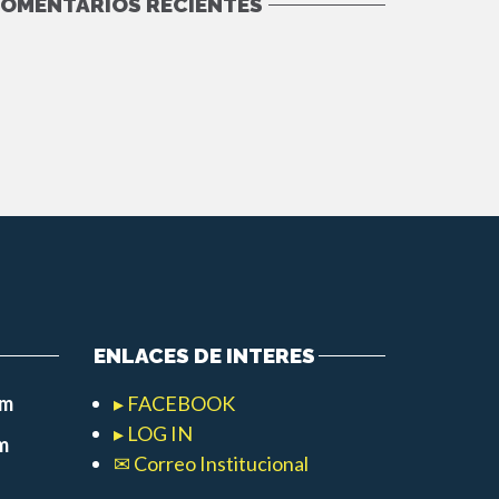
OMENTARIOS RECIENTES
ENLACES DE INTERES
pm
▸ FACEBOOK
▸ LOG IN
m
✉ Correo Institucional